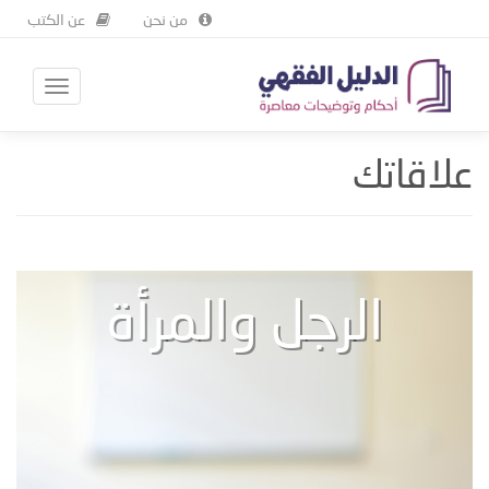
من نحن
عن الكتب
Skip
Toggle
دليل المبتعث
علاقاتك
to
avigation
main
علاقاتك
content
الرجل والمرأة