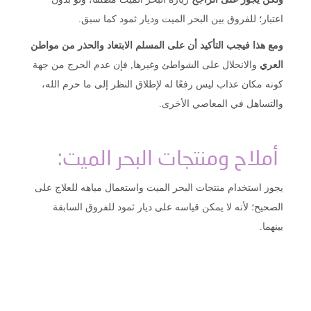
اعتبار؛ للفروق بين البحر الميت وديار ثمود كما سبق.
ومع هذا فيجب التأكيد أن على المسلم الابتعاد والحذر من مواطن
العري
والانحلال على الشواطئ وغيرها, فإن عدم الحرج من جهة
كونه مكان عذاب ليس رفعًا له لإطلاق النظر إلى ما حرم الله،
والتساهل في المعاصي الأخرى.
أملاح ومنتجات البحر الميت:
يجوز استخدام منتجات البحر الميت واستعمال مياهه للعلاج على
الصحيح؛ لأنه لا يمكن قياسه على ديار ثمود للفروق السابقة
بينهما.
وحتى لو قيل بقياسه على ديار ثمود، فلا يقال بمنع استعمال مياهه
وترابه.
أما التراب فإنه لم يثبت منعٌ في تراب ديار ثمود كما سبق.