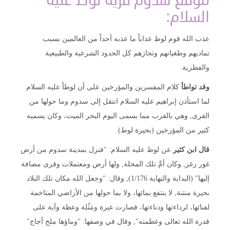
موقع سدوم قرية لوط عليه
السلام:
عذب الله قوم لوط عذاباً ما عذبه أحداً من العالمين بسبب
تماديهم وطغيانهم وتجازهم كل الحدود الشرعية والطبيعية
والفطرية.
وقد تواطأ
كلام المفسرين والمؤرخين على أن لوطاً عليه السلام
لما استأذن إبراهيم عليه السلام انتقل إلى سدوم وما حولها من
القرى, وهي بالقرب مما يسمى اليوم البحر الميت، وكان يسميه
كثير من المؤرخين (بحيرة لوط).
قال ابن كثير
عن لوط عليه السلام: "فنزل بمدينة سدوم من أرض
غور زغر, وكان أمَّ تلك المحلة, ولها أرض ومعتملات وقرى مضافة
إليها" (البداية والنهاية 1/176), وقال: "وجعل الله مكان تلك البلاد
بحيرة منتنة, لا ينتفع بمائها، ولا بما حولها من الأراضي المتاخمة
لفنائها، لرداءتها ودناءتها، فصارت عبرة ومَثُلة وعظة وآية على
قدرة الله تعالى وعظمته", وقال في وصفها: "وماؤها ملح أجاج"