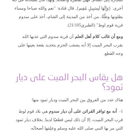
أخرى: {وَإِنَّهَا لَبِسَبِيلٍ مُقِيم}, قال قتادة: "نعم والله صباحا ومساء
يطئونها وطْئًا، من أخذ من المدينة إلى الشام، أخذ على سدوم
قرية قوم لوط" (الطبري21/105).
ومع أن غالب كلام أهل العلم
أن قرية سدوم التي عذبها الله
بقرب البحر الميت إلا أنه يصعب الجزم بتحديد بقعة بعينها على
وجه القطع.
هل يقاس البحر الميت على ديار
ثمود؟
هناك عدد من الفروق بين البحر الميت وديار ثمود منها:
1-
أنه مع توافر القرائن على أن ديار سدوم
هي بلاد قوم لوط
قرب البحر الميت، إلا أن ذلك ليس قطعيًا لدينا, بخلاف ديار ثمود
التي مر بها النبي صلى الله عليه وسلم وعلِمَها أصحابُه.