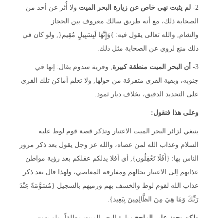
2-
لم يثبت نهي خاص عن زيارة البحر الميت
ولا أُثر عن أحد من
الصحابة ذلك، مع أنه طريق سالك معروف بين الحجاز
والشام, والله تعالى يقول فيه: }وَإِنَّهَا لَبِسَبِيلٍ مُقِيم{, ولو كان في
ذلك منع لروي عن الصحابة مثل ذلك.
3-
أن البحر الميت منطقة كبيرة
, وقرية سدوم يقال: إنها في
جنوبه، وبقية القرى متفرقة من حولها, ولا تعلم أماكن تلك القرى
على التحديد الدقيق، بخلاف ديار ثمود.
وعلى هذا فنقول:
ينبغي لزائر البحر الميت الاعتبار وتذكر قصة قوم لوط عليه
السلام وعذاب الله لمن عصاه، والله عز وجل يقول بعد ذكر مرور
الناس بها: {أَفَلَا تَعْقِلُون}, أي أفلا يدلكم عقلكم بعد رؤية مواطن
عذابهم إلى الاعتبار بحالهم ومفارقة المعاصي، ولهذا قال بعد ذكر
عذاب الله لقوم لوط والخسف بهم ورميهم بالسجيل {مُسَوَّمَةً عِنْدَ
رَبِّكَ وَمَا هِيَ مِنَ الظَّالِمِينَ بِبَعِيد}.
ولكن يجوز على الراجح
زيارة البحر الميت مطلقاً، ولو بدون