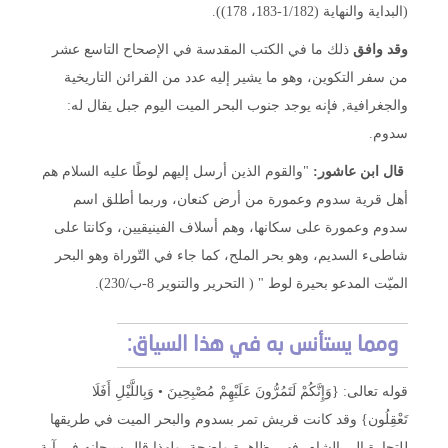
(البداية والنهاية (1/182-183، 178)).
وقد وافق
ذلك ما في الكتب المقدسة في الإصحاح التاسع عشر
من سفر التكوين، وهو ما يشير إليه عدد من القرائن التاريخية
والجغرافية, فإنه يوجد جنوب البحر الميت اليوم جبل يقال له:
سدوم.
قال ابن عاشور:
"والقوم الذين أرسل إليهم لوطًا عليه السلام هم
أهل قرية سدوم وعمورة من أرض كنعان، وربما أطلق اسم
سدوم وعمورة على سكانها، وهم أسلاف الفينيقيين، وكانتا على
شاطىء السديم، وهو بحر الملح، كما جاء في التّوراة وهو البحر
الميّت المدعو بحيرة لوط " ( التحرير والتنوير 8-ب/230).
ومما يستأنس به في هذا السياق:
قوله تعالى: {وَإِنَّكُمْ لَتَمُرُّونَ عَلَيْهِمْ مُصْبِحِينَ • وَبِاللَّيْلِ أَفَلَا
تَعْقِلُون} وقد كانت قريش تمر بسدوم والبحر الميت في طريقها
للتجارة إلى الشام, فهي ظاهرة واضحة, ولهذا قال سبحانه في آية