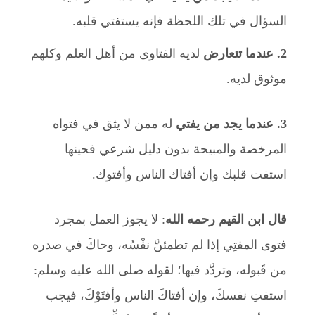
السؤال في تلك اللحظة فإنه يستفتي قلبه.
2.
عندما تتعارض
لديه الفتاوى من أهل العلم وكلهم
موثوق لديه.
3.
عندما يجد من يفتي
له ممن لا يثق في فتواه
المرخصة والمبيحة بدون دليل شرعي فحينها
استفت قلبك وإن أفتاك الناس وأفتوك.
قال ابن القيم رحمه الله
: لا يجوز العمل بمجرد
فتوى المفتِي إذا لم تطمئنَّ نفْسُه، وحاكَ في صدره
من قَبوله، وتردَّد فيها؛ لقوله صلى الله عليه وسلم:
استفتِ نفسكَ، وإن أفتاكَ الناس وأفتَوْكَ، فيجب