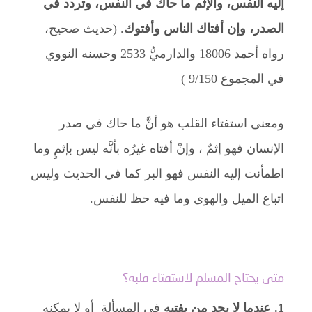
إليه النفس، والإثم ما حاك في النفس، وتردد في
الصدر، وإن أفتاك الناس وأفتوك
. (حديث صحيح،
رواه أحمد 18006 والدارميُّ 2533 وحسنه النووي
في المجموع 9/150 )
ومعنى استفتاء القلب هو أنَّ ما حاك في صدر
الإنسان فهو إثمٌ ، وإنْ أفتاه غيرُه بأنَّه ليس بإثمٍ وما
اطمأنت إليه النفس فهو البر كما في الحديث وليس
اتباع الميل والهوى وما فيه حظ للنفس.
متى يحتاج المسلم لاستفتاء قلبه؟
1.
عندما لا يجد من يفتيه
في المسألة أو لا يمكنه