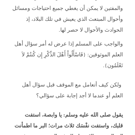
والمفتين لا يمكن أن يغطي جميع احتياجات ومسائل
وأحوال المبتعث الذي يعيش في تلك البلاد، إذ
الحوادث والأحوال لا حصر لها.
والواجب على المسلم إذا عرض له أمر سؤال أهل
العلم الموثوقين: {فَاسْأَلُواْ أَهْلَ الذِّكْرِ إِن كُنتُمْ لاَ
تَعْلَمُون}.
ولكن كيف أتعامل مع الموقف قبل سؤال أهل
العلم أو عندما لا أجد إجابة على سؤالي؟
يقول صلى الله عليه وسلم: يا وابصة، استفت
قلبك، واستفت نفْسَك ثلاث مرات؛ البر ما اطمأنت