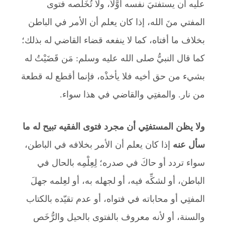
عليه أن يستفتيَ نفسه أوَّلاً، ولا تُخَلِّصه فتوى
المفتي منَ الله، إذا كان يعلم أن الأمر في الباطن
بخلاف ما أفتاه، كما لا ينفعه قضاء القاضي له بذلك؛
كما قال النبيُّ صلى الله عليه وسلم: مَن قَضَيْتُ له
بشيء من حق أخيه فلا يأخذْه، فإنما أقطع له قطعة
من نار. والمفتِي والقاضي في هذا سواء.
ولا يظن المستفتِي أن مجرد فتوى الفقيه تبيح له ما
سأل عنه
إذا كان يعلم أن الأمر بخلافه في الباطن،
سواء تردد أو حاكَ في صدره؛ لِعِلْمِه بالحال في
الباطن، أو لشكِّه فيه، أو لجهله به، أو لعِلمه جهلَ
المفتِي أو محاباته في فتواه، أو عدم تقيّده بالكتاب
والسنة، أو لأنه معروف بالفتوى بالحيل والرُّخَص